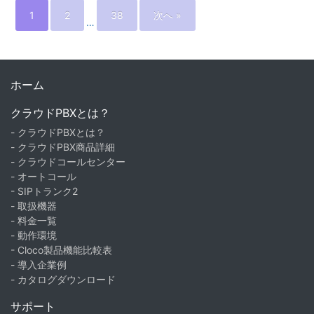
1
2
38
次へ »
…
ホーム
クラウドPBXとは？
- クラウドPBXとは？
- クラウドPBX商品詳細
- クラウドコールセンター
- オートコール
- SIPトランク2
- 取扱機器
- 料金一覧
- 動作環境
- Cloco製品機能比較表
- 導入企業例
- カタログダウンロード
サポート